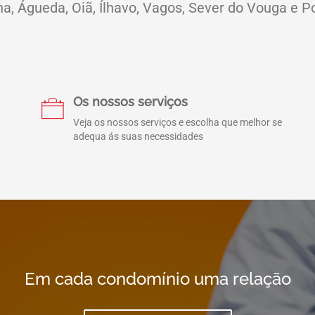
ha, Águeda, Oiã, Ílhavo, Vagos, Sever do Vouga e Po
Os nossos serviços
Veja os nossos serviços e escolha que melhor se
adequa ás suas necessidades
Em cada condomínio uma relação